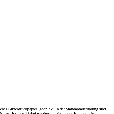
henes Bilderdruckpapier) gedruckt. In der Standardausführung sind
rillanz fertigen. Dabei werden alle Seiten des Kalenders im