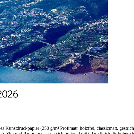
 Kunstdruckpapier (250 g/m² Profimatt, holzfrei, classicmatt, gestric
ch, Sky und Panorama lassen sich optional mit Glanzfinish für höhere B