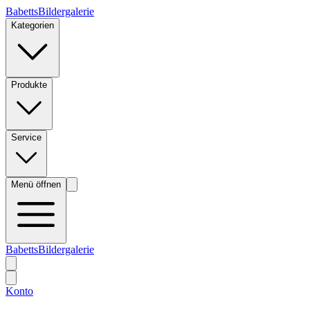
BabettsBildergalerie
Kategorien
Produkte
Service
Menü öffnen
BabettsBildergalerie
Konto