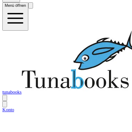
Menü öffnen
tunabooks
Konto