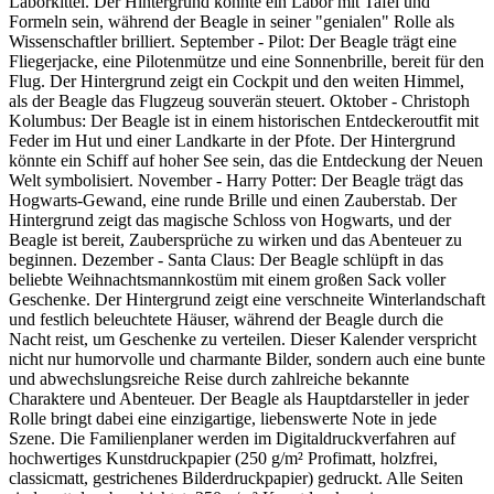
Laborkittel. Der Hintergrund könnte ein Labor mit Tafel und
Formeln sein, während der Beagle in seiner "genialen" Rolle als
Wissenschaftler brilliert. September - Pilot: Der Beagle trägt eine
Fliegerjacke, eine Pilotenmütze und eine Sonnenbrille, bereit für den
Flug. Der Hintergrund zeigt ein Cockpit und den weiten Himmel,
als der Beagle das Flugzeug souverän steuert. Oktober - Christoph
Kolumbus: Der Beagle ist in einem historischen Entdeckeroutfit mit
Feder im Hut und einer Landkarte in der Pfote. Der Hintergrund
könnte ein Schiff auf hoher See sein, das die Entdeckung der Neuen
Welt symbolisiert. November - Harry Potter: Der Beagle trägt das
Hogwarts-Gewand, eine runde Brille und einen Zauberstab. Der
Hintergrund zeigt das magische Schloss von Hogwarts, und der
Beagle ist bereit, Zaubersprüche zu wirken und das Abenteuer zu
beginnen. Dezember - Santa Claus: Der Beagle schlüpft in das
beliebte Weihnachtsmannkostüm mit einem großen Sack voller
Geschenke. Der Hintergrund zeigt eine verschneite Winterlandschaft
und festlich beleuchtete Häuser, während der Beagle durch die
Nacht reist, um Geschenke zu verteilen. Dieser Kalender verspricht
nicht nur humorvolle und charmante Bilder, sondern auch eine bunte
und abwechslungsreiche Reise durch zahlreiche bekannte
Charaktere und Abenteuer. Der Beagle als Hauptdarsteller in jeder
Rolle bringt dabei eine einzigartige, liebenswerte Note in jede
Szene. Die Familienplaner werden im Digitaldruckverfahren auf
hochwertiges Kunstdruckpapier (250 g/m² Profimatt, holzfrei,
classicmatt, gestrichenes Bilderdruckpapier) gedruckt. Alle Seiten