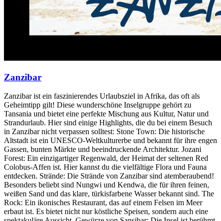
Zanzibar
Zanzibar ist ein faszinierendes Urlaubsziel in Afrika, das oft als
Geheimtipp gilt! Diese wunderschöne Inselgruppe gehört zu
Tansania und bietet eine perfekte Mischung aus Kultur, Natur und
Strandurlaub. Hier sind einige Highlights, die du bei einem Besuch
in Zanzibar nicht verpassen solltest: Stone Town: Die historische
Altstadt ist ein UNESCO-Weltkulturerbe und bekannt für ihre engen
Gassen, bunten Märkte und beeindruckende Architektur. Jozani
Forest: Ein einzigartiger Regenwald, der Heimat der seltenen Red
Colobus-Affen ist. Hier kannst du die vielfältige Flora und Fauna
entdecken. Strände: Die Strände von Zanzibar sind atemberaubend!
Besonders beliebt sind Nungwi und Kendwa, die für ihren feinen,
weißen Sand und das klare, türkisfarbene Wasser bekannt sind. The
Rock: Ein ikonisches Restaurant, das auf einem Felsen im Meer
erbaut ist. Es bietet nicht nur köstliche Speisen, sondern auch eine
spektakuläre Aussicht. Gewürze von Sansibar: Die Insel ist berühmt