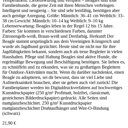
Temperament: Liebenswürdig und verspielt – Beagles sind tolle
Familienhunde, die gerne Zeit mit ihren Menschen verbringen.
Intelligent und neugierig – Sie sind sehr lernfähig, benötigen aber
auch geistige Anregung. Größe: Männlich: 36–41 cm Weiblich: 33–
38 cm Gewicht: Männlich: 10–14 kg Weiblich: 9–10 kg
Lebenserwartung: Beagles leben in der Regel 12 bis 15 Jahre.
Farben: Sie kommen in verschiedenen Farben, darunter
Zitronengelb-weiß, Braun-weiß und Dreifarbig. Herkunft Der
Beagle stammt ursprünglich aus dem Vereinigten Königreich und
wurde als Jagdhund gezüchtet. Heute sind sie nicht nur für ihre
Jagdfähigkeiten bekannt, sondern auch als treue Begleiter in vielen
Haushalten. Pflege und Haltung Beagles sind aktive Hunde, die
regelmäßige Bewegung und Beschäftigung benötigen. Sie lieben es,
zu schnüffeln und zu erkunden, was sie zu großartigen Begleitern
für Outdoor-Aktivitäten macht. Wenn du darüber nachdenkst, einen
Beagle zu adoptieren, sei dir bewusst, dass sie viel Liebe und
Aufmerksamkeit brauchen, aber sie geben auch viel zurück! Die
Familienplaner werden im Digitaldruckverfahren auf hochwertiges
Kunstdruckpapier (250 g/m² Profimatt, holzfrei, classicmatt,
gestrichenes Bilderdruckpapier) gedruckt. Alle Seiten sind
mattglanzbeschichtet. 250 g/m² Kunstdruckpapier
mattglanzbeschichtet Drahtaufhänger und Wire-O-Bindung
(schwarz)
21,90 €