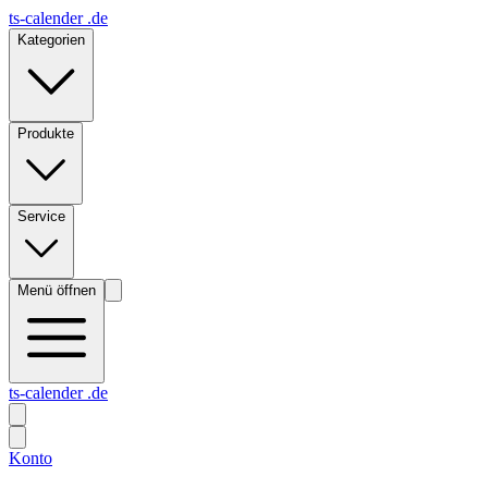
ts-calender .de
Kategorien
Produkte
Service
Menü öffnen
ts-calender .de
Konto