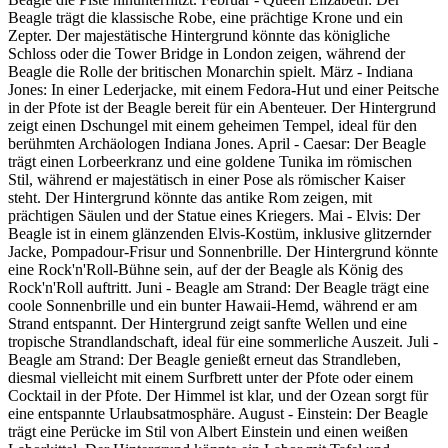
Beagle trägt die klassische Robe, eine prächtige Krone und ein
Zepter. Der majestätische Hintergrund könnte das königliche
Schloss oder die Tower Bridge in London zeigen, während der
Beagle die Rolle der britischen Monarchin spielt. März - Indiana
Jones: In einer Lederjacke, mit einem Fedora-Hut und einer Peitsche
in der Pfote ist der Beagle bereit für ein Abenteuer. Der Hintergrund
zeigt einen Dschungel mit einem geheimen Tempel, ideal für den
berühmten Archäologen Indiana Jones. April - Caesar: Der Beagle
trägt einen Lorbeerkranz und eine goldene Tunika im römischen
Stil, während er majestätisch in einer Pose als römischer Kaiser
steht. Der Hintergrund könnte das antike Rom zeigen, mit
prächtigen Säulen und der Statue eines Kriegers. Mai - Elvis: Der
Beagle ist in einem glänzenden Elvis-Kostüm, inklusive glitzernder
Jacke, Pompadour-Frisur und Sonnenbrille. Der Hintergrund könnte
eine Rock'n'Roll-Bühne sein, auf der der Beagle als König des
Rock'n'Roll auftritt. Juni - Beagle am Strand: Der Beagle trägt eine
coole Sonnenbrille und ein bunter Hawaii-Hemd, während er am
Strand entspannt. Der Hintergrund zeigt sanfte Wellen und eine
tropische Strandlandschaft, ideal für eine sommerliche Auszeit. Juli -
Beagle am Strand: Der Beagle genießt erneut das Strandleben,
diesmal vielleicht mit einem Surfbrett unter der Pfote oder einem
Cocktail in der Pfote. Der Himmel ist klar, und der Ozean sorgt für
eine entspannte Urlaubsatmosphäre. August - Einstein: Der Beagle
trägt eine Perücke im Stil von Albert Einstein und einen weißen