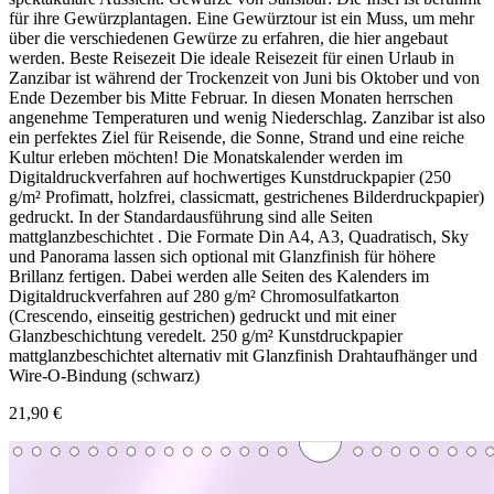
für ihre Gewürzplantagen. Eine Gewürztour ist ein Muss, um mehr
über die verschiedenen Gewürze zu erfahren, die hier angebaut
werden. Beste Reisezeit Die ideale Reisezeit für einen Urlaub in
Zanzibar ist während der Trockenzeit von Juni bis Oktober und von
Ende Dezember bis Mitte Februar. In diesen Monaten herrschen
angenehme Temperaturen und wenig Niederschlag. Zanzibar ist also
ein perfektes Ziel für Reisende, die Sonne, Strand und eine reiche
Kultur erleben möchten! Die Monatskalender werden im
Digitaldruckverfahren auf hochwertiges Kunstdruckpapier (250
g/m² Profimatt, holzfrei, classicmatt, gestrichenes Bilderdruckpapier)
gedruckt. In der Standardausführung sind alle Seiten
mattglanzbeschichtet . Die Formate Din A4, A3, Quadratisch, Sky
und Panorama lassen sich optional mit Glanzfinish für höhere
Brillanz fertigen. Dabei werden alle Seiten des Kalenders im
Digitaldruckverfahren auf 280 g/m² Chromosulfatkarton
(Crescendo, einseitig gestrichen) gedruckt und mit einer
Glanzbeschichtung veredelt. 250 g/m² Kunstdruckpapier
mattglanzbeschichtet alternativ mit Glanzfinish Drahtaufhänger und
Wire-O-Bindung (schwarz)
21,90 €