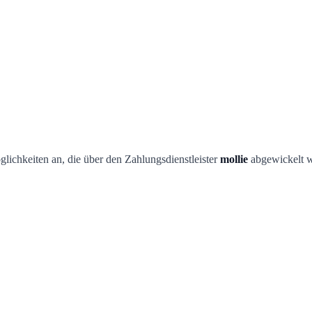
ichkeiten an, die über den Zahlungsdienstleister
mollie
abgewickelt 