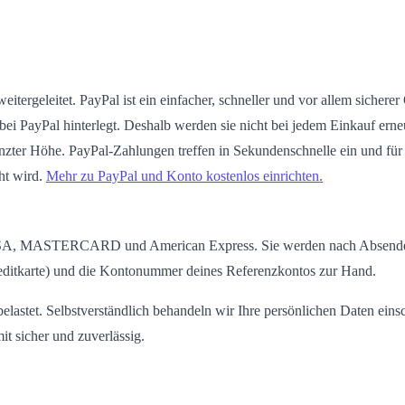
ergeleitet. PayPal ist ein einfacher, schneller und vor allem sichere
ei PayPal hinterlegt. Deshalb werden sie nicht bei jedem Einkauf erne
nzter Höhe. PayPal-Zahlungen treffen in Sekundenschnelle ein und für S
ht wird.
Mehr zu PayPal und Konto kostenlos einrichten.
VISA, MASTERCARD und American Express. Sie werden nach Absenden de
Kreditkarte) und die Kontonummer deines Referenzkontos zur Hand.
elastet. Selbstverständlich behandeln wir Ihre persönlichen Daten einsc
t sicher und zuverlässig.