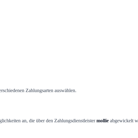
erschiedenen Zahlungsarten auswählen.
ichkeiten an, die über den Zahlungsdienstleister
mollie
abgewickelt w