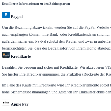
Detaillierte Informationen zu den Zahlungsarten
Paypal
Um die Bezahlung abzuwickeln, werden Sie auf die PayPal-Website weit
auch empfangen können. Ihre Bank- oder Kreditkartendaten sind nur b
außerdem sicher ein. PayPal schützt den Käufer, und zwar in unbegre
berücksichtigen Sie, dass der Betrag sofort von Ihrem Konto abgebuc
Kreditkarte
Bezahlen Sie bequem und sicher mit Kreditkarte. Wir akzeptieren 
Sie hierfür Ihre Kreditkartennummer, die Prüfziffer (Rückseite der 
Im Falle des Kaufs mit Kreditkarte wird Ihr Kreditkartenkonto sofort b
hohe Sicherheitsbestimmungen und gestalten Ihr Einkaufserlebnis dami
Apple Pay