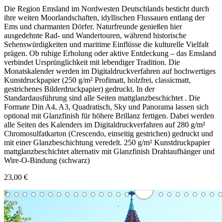
Die Region Emsland im Nordwesten Deutschlands besticht durch
ihre weiten Moorlandschaften, idyllischen Flussauen entlang der
Ems und charmanten Dörfer. Naturfreunde genießen hier
ausgedehnte Rad- und Wandertouren, während historische
Sehenswürdigkeiten und maritime Einflüsse die kulturelle Vielfalt
prägen. Ob ruhige Erholung oder aktive Entdeckung – das Emsland
verbindet Ursprünglichkeit mit lebendiger Tradition. Die
Monatskalender werden im Digitaldruckverfahren auf hochwertiges
Kunstdruckpapier (250 g/m² Profimatt, holzfrei, classicmatt,
gestrichenes Bilderdruckpapier) gedruckt. In der
Standardausführung sind alle Seiten mattglanzbeschichtet . Die
Formate Din A4, A3, Quadratisch, Sky und Panorama lassen sich
optional mit Glanzfinish für höhere Brillanz fertigen. Dabei werden
alle Seiten des Kalenders im Digitaldruckverfahren auf 280 g/m²
Chromosulfatkarton (Crescendo, einseitig gestrichen) gedruckt und
mit einer Glanzbeschichtung veredelt. 250 g/m² Kunstdruckpapier
mattglanzbeschichtet alternativ mit Glanzfinish Drahtaufhänger und
Wire-O-Bindung (schwarz)
23,00 €