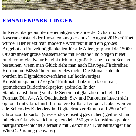
EMSAUENPARK LINGEN
In Reuschberge auf dem ehemaligen Gelände der Scharnhorst-
Kaserne entstand der Emsauenpark,der am 21. August 2016 eröffnet
wurde. Hier erlebt man moderne Architektur und ein großes
Angebot an Freizeitmöglichkeiten für alle Altersgruppen.Die 15000
Quadratmeter große Wasserfläche mit Fontäne und Stegen bietet
rundherum viel Natur.Es gibt nicht nur große Fische in den Seen zu
bestaunen, wenn man Glück sieht man auch Eisvögel,Fischreiher,
Kormorane,Blässhühner und vieles mehr. Die Monatskalender
werden im Digitaldruckverfahren auf hochwertiges
Kunstdruckpapier (250 g/m² Profimatt, holzfrei, classicmatt,
gestrichenes Bilderdruckpapier) gedruckt. In der
Standardausführung sind alle Seiten mattglanzbeschichtet . Die
Formate Din A4, A3, Quadratisch, Sky und Panorama lassen sich
optional mit Glanzfinish für höhere Brillanz fertigen. Dabei werden
alle Seiten des Kalenders im Digitaldruckverfahren auf 280 g/m²
Chromosulfatkarton (Crescendo, einseitig gestrichen) gedruckt und
mit einer Glanzbeschichtung veredelt. 250 g/m² Kunstdruckpapier
mattglanzbeschichtet alternativ mit Glanzfinish Drahtaufhänger und
Wire-O-Bindung (schwarz)