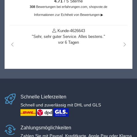
4.71
/ 5 Sterne
308
Bewertungen bei erfahrungen.com, shopvote.de
Informationen zur Echtheit von Bewertungen ▶
Kunde-4626643
"Sehr, sehr guter Service. Alles bestens."
vor 6 Tagen
nach links
nach r
Schnelle Lieferzeiten
Schnell und zuverlässig mit DHL und GLS
Zahlungsmöglichkeiten
Zahlen Sie mit Paypal, Kreditkarte, Apple Pay oder Klarna