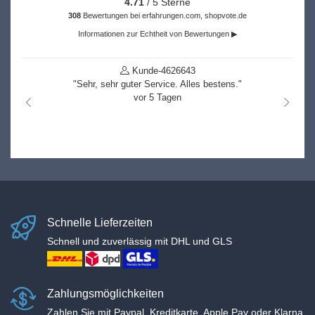
4.71
/ 5 Sterne
308
Bewertungen bei erfahrungen.com, shopvote.de
Informationen zur Echtheit von Bewertungen ▶
Kunde-4626643
"Sehr, sehr guter Service. Alles bestens."
vor 5 Tagen
nach links
nach r
Schnelle Lieferzeiten
Schnell und zuverlässig mit DHL und GLS
Zahlungsmöglichkeiten
Zahlen Sie mit Paypal, Kreditkarte, Apple Pay oder Klarna