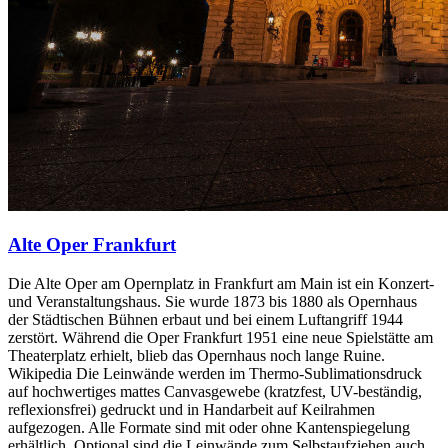
Alte Oper Frankfurt
Die Alte Oper am Opernplatz in Frankfurt am Main ist ein Konzert-
und Veranstaltungshaus. Sie wurde 1873 bis 1880 als Opernhaus
der Städtischen Bühnen erbaut und bei einem Luftangriff 1944
zerstört. Während die Oper Frankfurt 1951 eine neue Spielstätte am
Theaterplatz erhielt, blieb das Opernhaus noch lange Ruine.
Wikipedia Die Leinwände werden im Thermo-Sublimationsdruck
auf hochwertiges mattes Canvasgewebe (kratzfest, UV-beständig,
reflexionsfrei) gedruckt und in Handarbeit auf Keilrahmen
aufgezogen. Alle Formate sind mit oder ohne Kantenspiegelung
erhältlich. Optional sind die Leinwände zum Selbstaufziehen auch