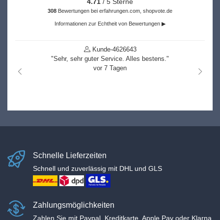
4.71
/ 5 Sterne
308
Bewertungen bei erfahrungen.com, shopvote.de
Informationen zur Echtheit von Bewertungen ▶
Kunde-4626643
"Sehr, sehr guter Service. Alles bestens."
vor 7 Tagen
nach links
nach r
Schnelle Lieferzeiten
Schnell und zuverlässig mit DHL und GLS
Zahlungsmöglichkeiten
Zahlen Sie mit Paypal, Kreditkarte, Apple Pay oder Klarna