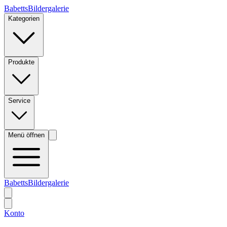
BabettsBildergalerie
Kategorien
Produkte
Service
Menü öffnen
BabettsBildergalerie
Konto