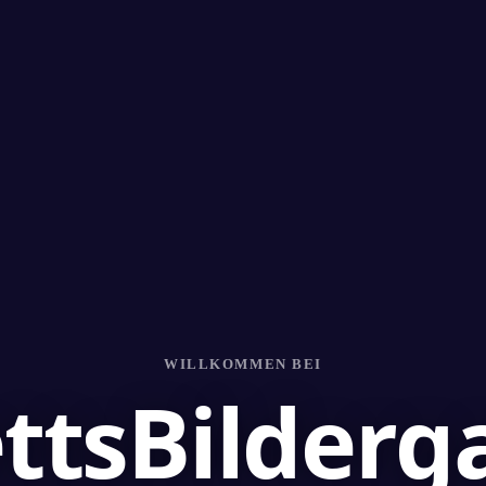
WILLKOMMEN BEI
ttsBilderga