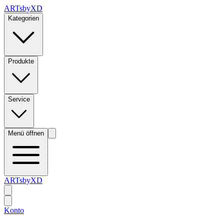
ARTsbyXD
Kategorien
Produkte
Service
Menü öffnen
ARTsbyXD
Konto