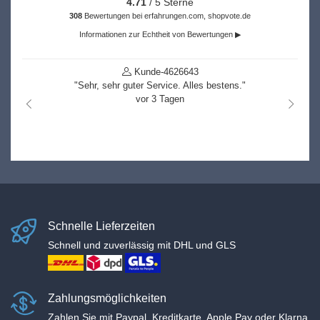
4.71
/ 5 Sterne
308
Bewertungen bei erfahrungen.com, shopvote.de
Informationen zur Echtheit von Bewertungen ▶
Kunde-4626643
"Sehr, sehr guter Service. Alles bestens."
vor 3 Tagen
nach links
nach r
Schnelle Lieferzeiten
Schnell und zuverlässig mit DHL und GLS
Zahlungsmöglichkeiten
Zahlen Sie mit Paypal, Kreditkarte, Apple Pay oder Klarna