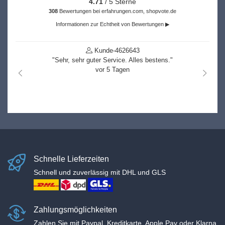
4.71
/ 5 Sterne
308
Bewertungen bei erfahrungen.com, shopvote.de
Informationen zur Echtheit von Bewertungen ▶
Kunde-4626643
"Sehr, sehr guter Service. Alles bestens."
vor 5 Tagen
nach links
nach r
Schnelle Lieferzeiten
Schnell und zuverlässig mit DHL und GLS
Zahlungsmöglichkeiten
Zahlen Sie mit Paypal, Kreditkarte, Apple Pay oder Klarna