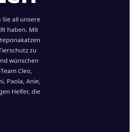
Sie all unsere
llt haben. Mit
Esteponakatzen
Tierschutz zu
 und wünschen
-Team Cleo,
hi, Paola, Anie,
gen Helfer, die