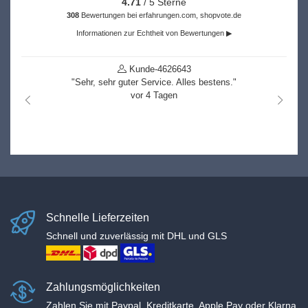
4.71
/ 5 Sterne
308
Bewertungen bei erfahrungen.com, shopvote.de
Informationen zur Echtheit von Bewertungen ▶
Kunde-4626643
"Sehr, sehr guter Service. Alles bestens."
vor 4 Tagen
nach links
nach r
Schnelle Lieferzeiten
Schnell und zuverlässig mit DHL und GLS
Zahlungsmöglichkeiten
Zahlen Sie mit Paypal, Kreditkarte, Apple Pay oder Klarna