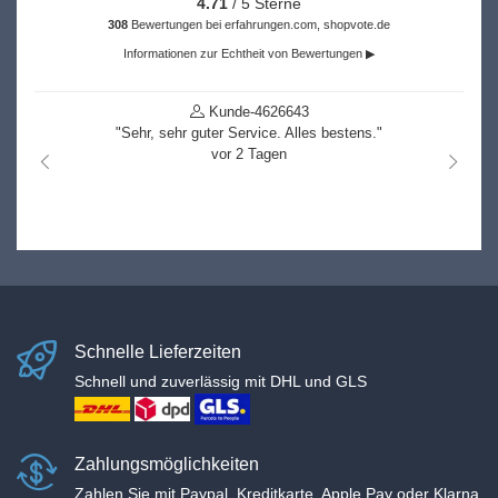
4.71
/ 5 Sterne
308
Bewertungen bei erfahrungen.com, shopvote.de
Informationen zur Echtheit von Bewertungen ▶
Kunde-4626643
"Sehr, sehr guter Service. Alles bestens."
vor 2 Tagen
nach links
nach r
Schnelle Lieferzeiten
Schnell und zuverlässig mit DHL und GLS
Zahlungsmöglichkeiten
Zahlen Sie mit Paypal, Kreditkarte, Apple Pay oder Klarna