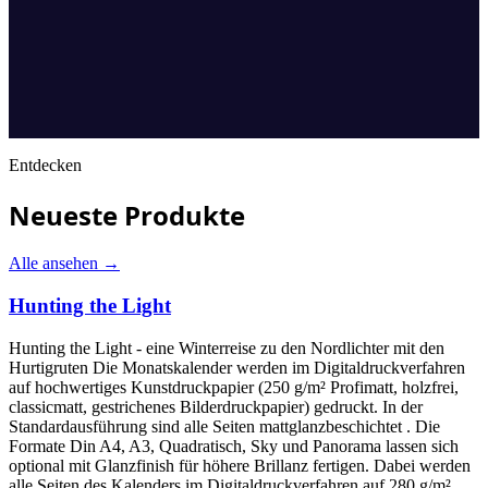
Entdecken
Neueste Produkte
Alle ansehen
→
Hunting the Light
Hunting the Light - eine Winterreise zu den Nordlichter mit den
Hurtigruten Die Monatskalender werden im Digitaldruckverfahren
auf hochwertiges Kunstdruckpapier (250 g/m² Profimatt, holzfrei,
classicmatt, gestrichenes Bilderdruckpapier) gedruckt. In der
Standardausführung sind alle Seiten mattglanzbeschichtet . Die
Formate Din A4, A3, Quadratisch, Sky und Panorama lassen sich
optional mit Glanzfinish für höhere Brillanz fertigen. Dabei werden
alle Seiten des Kalenders im Digitaldruckverfahren auf 280 g/m²