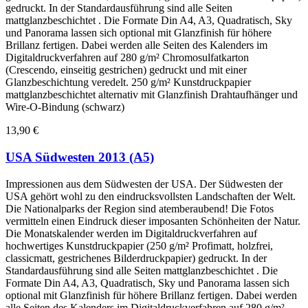
gedruckt. In der Standardausführung sind alle Seiten
mattglanzbeschichtet . Die Formate Din A4, A3, Quadratisch, Sky
und Panorama lassen sich optional mit Glanzfinish für höhere
Brillanz fertigen. Dabei werden alle Seiten des Kalenders im
Digitaldruckverfahren auf 280 g/m² Chromosulfatkarton
(Crescendo, einseitig gestrichen) gedruckt und mit einer
Glanzbeschichtung veredelt. 250 g/m² Kunstdruckpapier
mattglanzbeschichtet alternativ mit Glanzfinish Drahtaufhänger und
Wire-O-Bindung (schwarz)
13,90 €
USA Südwesten 2013 (A5)
Impressionen aus dem Südwesten der USA. Der Südwesten der
USA gehört wohl zu den eindrucksvollsten Landschaften der Welt.
Die Nationalparks der Region sind atemberaubend! Die Fotos
vermitteln einen Eindruck dieser imposanten Schönheiten der Natur.
Die Monatskalender werden im Digitaldruckverfahren auf
hochwertiges Kunstdruckpapier (250 g/m² Profimatt, holzfrei,
classicmatt, gestrichenes Bilderdruckpapier) gedruckt. In der
Standardausführung sind alle Seiten mattglanzbeschichtet . Die
Formate Din A4, A3, Quadratisch, Sky und Panorama lassen sich
optional mit Glanzfinish für höhere Brillanz fertigen. Dabei werden
alle Seiten des Kalenders im Digitaldruckverfahren auf 280 g/m²