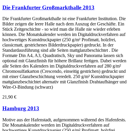
Die Frankfurter Großmarkthalle 2013
Die Frankfurter Großmarkthalle ist eine Frankfurter Institution. Die
Bilder zeigen die leere Halle nach dem Auszug der Geschäfte. Ein
Stück Zeitgeschichte - so wird man die Halle nie wieder erleben
können. Die Monatskalender werden im Digitaldruckverfahren auf
hochwertiges Kunstdruckpapier (250 g/m² Profimatt, holzfrei,
classicmatt, gestrichenes Bilderdruckpapier) gedruckt. In der
Standardausführung sind alle Seiten mattglanzbeschichtet . Die
Formate Din A4, A3, Quadratisch, Sky und Panorama lassen sich
optional mit Glanzfinish für höhere Brillanz fertigen. Dabei werden
alle Seiten des Kalenders im Digitaldruckverfahren auf 280 g/m²
Chromosulfatkarton (Crescendo, einseitig gestrichen) gedruckt und
mit einer Glanzbeschichtung veredelt. 250 g/m² Kunstdruckpapier
mattglanzbeschichtet alternativ mit Glanzfinish Drahtaufhänger und
Wire-O-Bindung (schwarz)
21,90 €
Hamburg 2013
Motive aus der Hafenstadt, aufgenommen während des Hafenfests.
Die Monatskalender werden im Digitaldruckverfahren auf
hochwertiges Kunstdruckpapier (250 g/m² Profimatt, holzfrei,