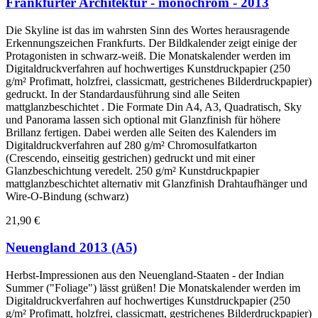
Frankfurter Architektur - monochrom - 2013
Die Skyline ist das im wahrsten Sinn des Wortes herausragende
Erkennungszeichen Frankfurts. Der Bildkalender zeigt einige der
Protagonisten in schwarz-weiß. Die Monatskalender werden im
Digitaldruckverfahren auf hochwertiges Kunstdruckpapier (250
g/m² Profimatt, holzfrei, classicmatt, gestrichenes Bilderdruckpapier)
gedruckt. In der Standardausführung sind alle Seiten
mattglanzbeschichtet . Die Formate Din A4, A3, Quadratisch, Sky
und Panorama lassen sich optional mit Glanzfinish für höhere
Brillanz fertigen. Dabei werden alle Seiten des Kalenders im
Digitaldruckverfahren auf 280 g/m² Chromosulfatkarton
(Crescendo, einseitig gestrichen) gedruckt und mit einer
Glanzbeschichtung veredelt. 250 g/m² Kunstdruckpapier
mattglanzbeschichtet alternativ mit Glanzfinish Drahtaufhänger und
Wire-O-Bindung (schwarz)
21,90 €
Neuengland 2013 (A5)
Herbst-Impressionen aus den Neuengland-Staaten - der Indian
Summer ("Foliage") lässt grüßen! Die Monatskalender werden im
Digitaldruckverfahren auf hochwertiges Kunstdruckpapier (250
g/m² Profimatt, holzfrei, classicmatt, gestrichenes Bilderdruckpapier)