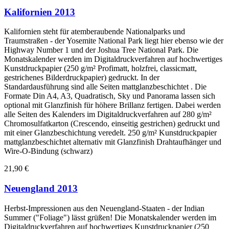
Kalifornien 2013
Kalifornien steht für atemberaubende Nationalparks und
Traumstraßen - der Yosemite National Park liegt hier ebenso wie der
Highway Number 1 und der Joshua Tree National Park. Die
Monatskalender werden im Digitaldruckverfahren auf hochwertiges
Kunstdruckpapier (250 g/m² Profimatt, holzfrei, classicmatt,
gestrichenes Bilderdruckpapier) gedruckt. In der
Standardausführung sind alle Seiten mattglanzbeschichtet . Die
Formate Din A4, A3, Quadratisch, Sky und Panorama lassen sich
optional mit Glanzfinish für höhere Brillanz fertigen. Dabei werden
alle Seiten des Kalenders im Digitaldruckverfahren auf 280 g/m²
Chromosulfatkarton (Crescendo, einseitig gestrichen) gedruckt und
mit einer Glanzbeschichtung veredelt. 250 g/m² Kunstdruckpapier
mattglanzbeschichtet alternativ mit Glanzfinish Drahtaufhänger und
Wire-O-Bindung (schwarz)
21,90 €
Neuengland 2013
Herbst-Impressionen aus den Neuengland-Staaten - der Indian
Summer ("Foliage") lässt grüßen! Die Monatskalender werden im
Digitaldruckverfahren auf hochwertiges Kunstdruckpapier (250