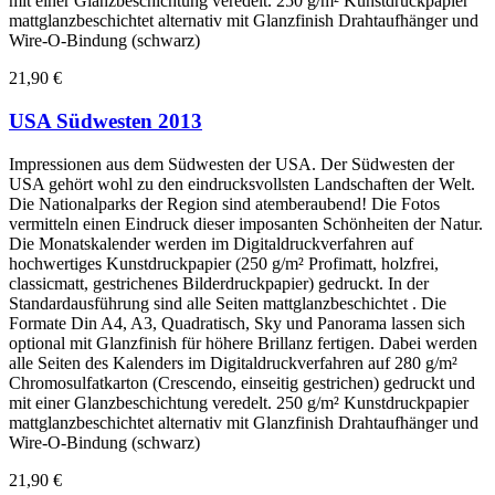
mit einer Glanzbeschichtung veredelt. 250 g/m² Kunstdruckpapier
mattglanzbeschichtet alternativ mit Glanzfinish Drahtaufhänger und
Wire-O-Bindung (schwarz)
21,90 €
USA Südwesten 2013
Impressionen aus dem Südwesten der USA. Der Südwesten der
USA gehört wohl zu den eindrucksvollsten Landschaften der Welt.
Die Nationalparks der Region sind atemberaubend! Die Fotos
vermitteln einen Eindruck dieser imposanten Schönheiten der Natur.
Die Monatskalender werden im Digitaldruckverfahren auf
hochwertiges Kunstdruckpapier (250 g/m² Profimatt, holzfrei,
classicmatt, gestrichenes Bilderdruckpapier) gedruckt. In der
Standardausführung sind alle Seiten mattglanzbeschichtet . Die
Formate Din A4, A3, Quadratisch, Sky und Panorama lassen sich
optional mit Glanzfinish für höhere Brillanz fertigen. Dabei werden
alle Seiten des Kalenders im Digitaldruckverfahren auf 280 g/m²
Chromosulfatkarton (Crescendo, einseitig gestrichen) gedruckt und
mit einer Glanzbeschichtung veredelt. 250 g/m² Kunstdruckpapier
mattglanzbeschichtet alternativ mit Glanzfinish Drahtaufhänger und
Wire-O-Bindung (schwarz)
21,90 €